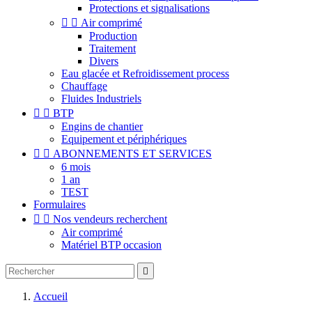
Protections et signalisations


Air comprimé
Production
Traitement
Divers
Eau glacée et Refroidissement process
Chauffage
Fluides Industriels


BTP
Engins de chantier
Equipement et périphériques


ABONNEMENTS ET SERVICES
6 mois
1 an
TEST
Formulaires


Nos vendeurs recherchent
Air comprimé
Matériel BTP occasion

Accueil