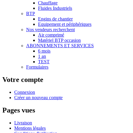
Chauffage
Fluides Industriels
BTP
Engins de chantier
Equipement et périphériques
Nos vendeurs recherchent
Air comprimé
Matériel BTP occasion
ABONNEMENTS ET SERVICES
6 mois
1 an
TEST
Formulaires
Votre compte
Connexion
Créer un nouveau compte
Pages vues
Livraison
Mentions légales