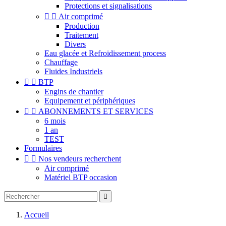
Protections et signalisations


Air comprimé
Production
Traitement
Divers
Eau glacée et Refroidissement process
Chauffage
Fluides Industriels


BTP
Engins de chantier
Equipement et périphériques


ABONNEMENTS ET SERVICES
6 mois
1 an
TEST
Formulaires


Nos vendeurs recherchent
Air comprimé
Matériel BTP occasion

Accueil