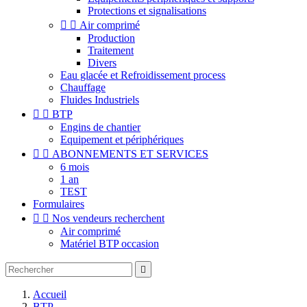
Protections et signalisations


Air comprimé
Production
Traitement
Divers
Eau glacée et Refroidissement process
Chauffage
Fluides Industriels


BTP
Engins de chantier
Equipement et périphériques


ABONNEMENTS ET SERVICES
6 mois
1 an
TEST
Formulaires


Nos vendeurs recherchent
Air comprimé
Matériel BTP occasion

Accueil
BTP