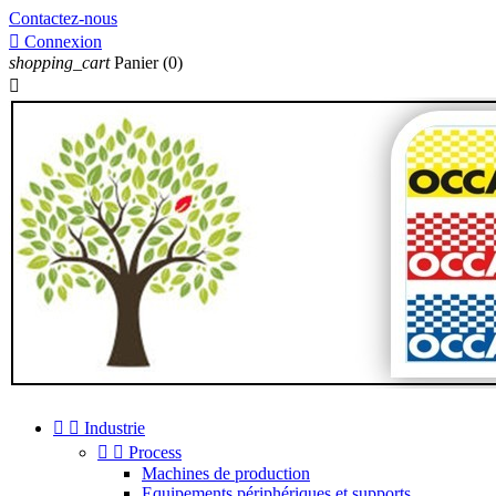
Contactez-nous

Connexion
shopping_cart
Panier
(0)



Industrie


Process
Machines de production
Equipements périphériques et supports