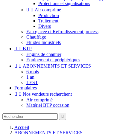
Protections et signalisations


Air comprimé
Production
Traitement
Divers
Eau glacée et Refroidissement process
Chauffage
Fluides Industriels


BTP
Engins de chantier
Equipement et périphériques


ABONNEMENTS ET SERVICES
6 mois
1 an
TEST
Formulaires


Nos vendeurs recherchent
Air comprimé
Matériel BTP occasion

Accueil
ABONNEMENTS ET SERVICES